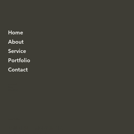
Home
About
Service
Portfolio
Contact
Facebook
Blog
Instagram
Seoul Office
서울시 중구 남대문로 117,